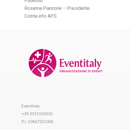
Pudendo
Rosanna Piancone – Presidente
Cistite.info APS
Eventitaly
+39 3351533535
P.I. 15867321000